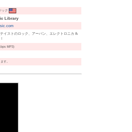
ジック
c Library
usic.com
テイストのロック、アーバン、エレクトロニカ &
！
kbps MP3)
します。