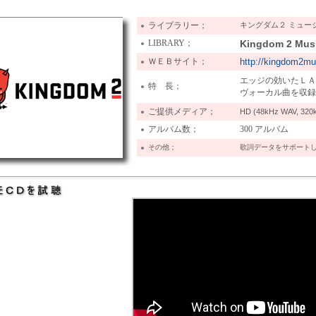
ライブラリー；
キングダム２ ミュー
●
LIBRARY；
Kingdom 2 Musi
●
ＷＥＢサイト；
http://kingdom2m
●
エッジの効いたＬＡ
特 長；
●
ヴォーカル曲を収録
ご提供メディア；
HD (48kHz WAV, 320
●
アルバム数；
300 アルバム
●
その他；
歌詞データをサポート
●