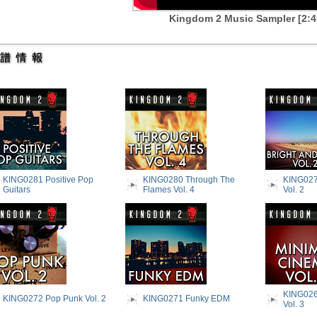
Kingdom 2 Music Sampler [2:4
KING0281 Positive Pop
KING0280 Through The
KING0277
Guitars
Flames Vol. 4
Vol. 2
KING026
KING0272 Pop Punk Vol. 2
KING0271 Funky EDM
Vol. 3